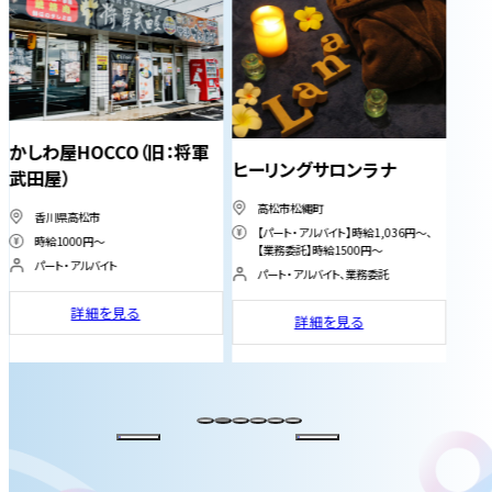
かしわ屋HOCCO（旧：将軍
ヒーリングサロンラナ
coc
武田屋）
高松市松縄町
高
香川県高松市
【パート・アルバイト】時給1,036円～、
【
時給1000円〜
【業務委託】時給1500円～
イ
パート・アルバイト
6
パート・アルバイト、業務委託
正
詳細を見る
詳細を見る