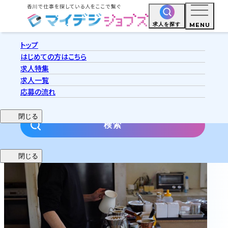
MENU
求人を探す
PAUSA COFFEE.
トップ
高松市香西東町
時給1,050円〜
パート・アルバイト
はじめての方はこちら
求人特集
求人一覧
応募の流れ
閉じる
閉じる